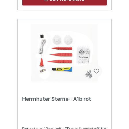
Herrnhuter Sterne - A1b rot
Bausatz, ø 13cm, mit LED aus Kunststoff für