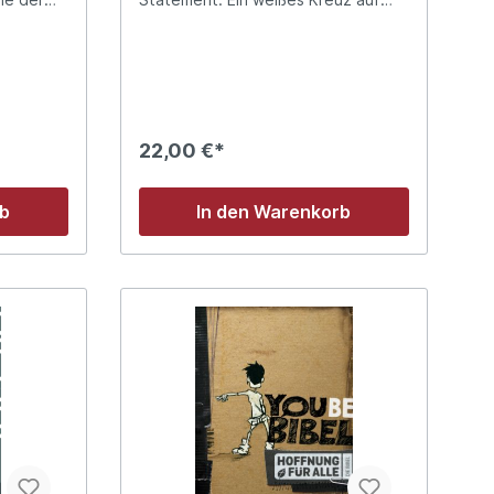
dunklem Vintage-Leinen und
passendes gemustertes
ie
Vorsatzpapier verleihen ihr eine
nd
edle, klassische Optik. Innen
überzeugt der "Hoffnung für alle"-
hen
Text, verständlich und zuverlässig -
ner
die Bibel, die deine Sprache spricht.
22,00 €*
Leinenoptik mit gemustertem
e
Vorsatzpapier
rb
In den Warenkorb
iduellen
te laden
d Neue
eos
en
e kreativ:
hnen,