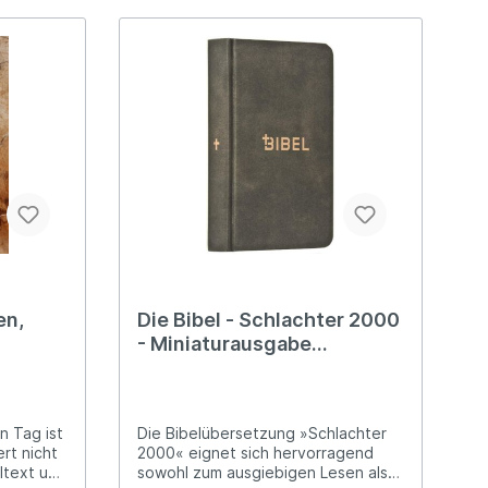
läum
 und
eit
e
en,
Die Bibel - Schlachter 2000
- Miniaturausgabe
(illustrierter fester Einband
- Antikleder-Optik)
n Tag ist
Die Bibelübersetzung »Schlachter
rt nicht
2000« eignet sich hervorragend
sowohl zum ausgiebigen Lesen als