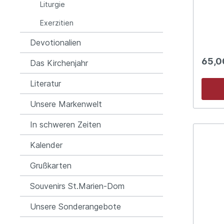
histor
Liturgie
auch Hinweis
Wort k
Exerzitien
kann. 
Einfüh
Devotionalien
Bücher
rund 200 Landkarten sow
65,0
Das Kirchenjahr
von üb
Aus gut
Literatur
»Begeg
viele 
anschmiegs
Unsere Markenwelt
Kunstl
Bibela
In schweren Zeiten
Beglei
Kalender
Grußkarten
Souvenirs St.Marien-Dom
Unsere Sonderangebote