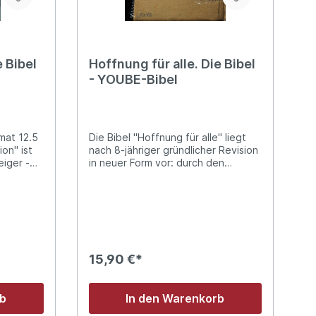
 Bibel
nd Platz
oßer
e Bibel
Hoffnung für alle. Die Bibel
pezielle
agen
- YOUBE-Bibel
: aktuelle
t dieser
Die Bibel "Hoffnung für alle" liegt
nach 8-jähriger gründlicher Revision
n
eiger -
in neuer Form vor: durch den
ion oder
ändlich!
Abgleich mit den biblischen
ührung
Ausgangstexten und relevanten
v,
as
Kommentaren inhaltlich noch
klärt auf
präziser, wissenschaftlich auf
it in Ihr
che
aktuellem Stand und sprachlich so
e man sie
verständlich wie eh und je.(Format:
t Journal
igene
Kleinformat; Trend-Edition)
15,90 €*
t
- der
 Fragen,
rb
In den Warenkorb
usgabe