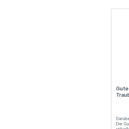
Abbild
Gute 
Trau
Darübe
Die Gu
stilvolles Hochzeitsge