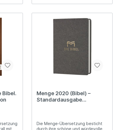
iffige
 zeigt die
prachen-
es und
jedes
ung der
s-
d
 Bibel.
Menge 2020 (Bibel) –
ion
Standardausgabe
(Hardcover, grau)
ersetzung
Die Menge-Übersetzung besticht
all mit
durch ihre schöne und würdevolle