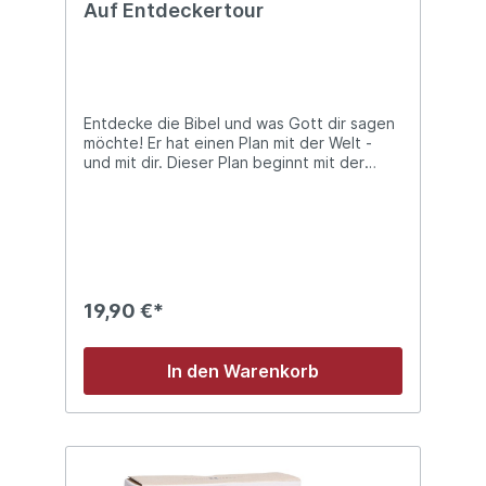
Auf Entdeckertour
Entdecke die Bibel und was Gott dir sagen
möchte! Er hat einen Plan mit der Welt -
und mit dir. Dieser Plan beginnt mit der
Erschaffung der Welt, geht weiter über den
Sündenfall und das Volk Israel bis hin zu
Jesus. In diesem Buch findest du zu jedem
einzelnen Bibelbuch spannende und
wichtige Informationen: Wer hat die
einzelnen Bücher geschrieben? Was ist
wann und wo passiert? Was ist der Inhalt
19,90 €*
des jeweiligen Buches? Bist du bereit?
Dann schnapp dir dieses Buch und begib
dich auf eine spannende Reise durch das
In den Warenkorb
Buch der Bücher!