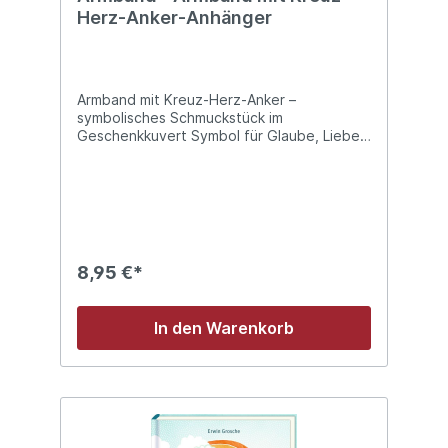
Herz-Anker-Anhänger
Armband mit Kreuz-Herz-Anker –
symbolisches Schmuckstück im
Geschenkkuvert Symbol für Glaube, Liebe
und Hoffnung Filigranes, hochwertiges
DesignGrößenverstellbar für perfekten Sitz
Ideales Geschenk zur Kommunion,
Konfirmation oder zum Geburtstag Stilvoll
verpackt im Geschenkkuvert Verschenken
Sie ein zeitloses Armband mit Kreuz, Herz
und Anker – ein Symbol für Glaube, Liebe
8,95 €*
und Hoffnung. Das filigran gearbeitete
dunkelgrüne Band ist größenverstellbar und
passt sich jedem Handgelenk an. Verpackt
In den Warenkorb
im stilvollen Geschenkkuvert, eignet sich
dieses symbolische Armband perfekt als
emotionales Geschenk für besondere
Anlässe: als Freundschaftsarmband, zum
Geburtstag, zur Konfirmation oder
Kommunion, oder einfach als liebevolle
Aufmerksamkeit für besondere Menschen.