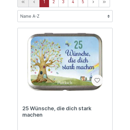
1
2
3
4
5
25 Wünsche, die dich stark
machen