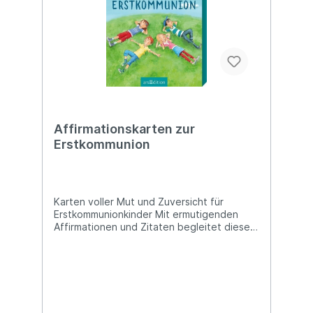
Affirmationskarten zur
Erstkommunion
Karten voller Mut und Zuversicht für
Erstkommunionkinder Mit ermutigenden
Affirmationen und Zitaten begleitet diese
liebevoll illustrierte Kartenbox Kinder auf
ihrem Glaubensweg. Jede Karte enthält
eine Botschaft, die Kraft, Mut und
Zuversicht schenkt - ideal, um die
Bedeutung des Glaubens spielerisch zu
entdecken und zu vertiefen. - Stark von