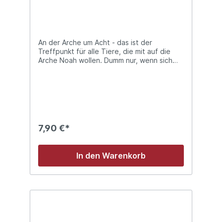
mit wattiertem Umschlag
An der Arche um Acht - das ist der
Treffpunkt für alle Tiere, die mit auf die
Arche Noah wollen. Dumm nur, wenn sich
dort drei statt zwei Pinguine treffen, denn
bekanntlich haben auf der Arche nur zwei
von jeder Tierart Platz. Aber wenn die zwei
großen Pinguine den Kleinen nun mal nicht
zurücklassen wollen, müssen sie sich eben
etwas einfallen lassen. Ein großes,
wunderbar komisches Abenteuer beginnt,
7,90 €*
bei dem unter anderem klar wird, dass Noah
schlecht sieht, Giraffen seekrank werden
können und Gott gern Käsekuchen isst - am
In den Warenkorb
liebsten ohne Rosinen.