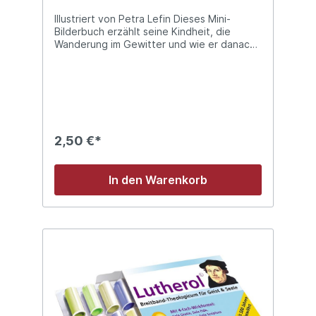
Illustriert von Petra Lefin Dieses Mini-
Bilderbuch erzählt seine Kindheit, die
Wanderung im Gewitter und wie er danach
Mönch wird. Und wie er wütend ist über
das Ablassgeschäft und eine Menge Ärger
bekommt, nachdem er 95 wichtige
Gedanken dazu auf ein Blatt Papier
schreibt und an die Tür der Schlosskirche
zu Wittenberg nagelt. Aber er bleibt bei
seiner Meinung und liest in seinem Versteck
2,50 €*
auf der Wartburg jeden Tag in der Bibel, um
alles zu verstehen. Er heiratet Katharina
und arbeitet als Professor in Wittenberg.
In den Warenkorb
Und sonntags erklärt er den Menschen die
Bibel auf Deutsch.