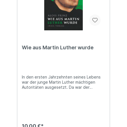
Wie aus Martin Luther wurde
In den ersten Jahrzehnten seines Lebens
war der junge Martin Luther mächtigen
Autoritäten ausgesetzt. Da war der
strenge Vater. Da waren die Lehrer, die
wenig Verständnis aufbrachten, aber mit
Schlägen nicht geizten. Und da war nicht
zuletzt Gott, den sich Luther nur als
»gestrengen, zornigen Richter« vorstellen
konnte. Um vor diesen Autoritäten
bestehen zu können und ihren Erwartungen
10,00 €*