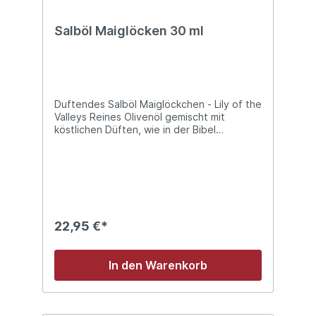
Salböl Maiglöcken 30 ml
Duftendes Salböl Maiglöckchen - Lily of the
Valleys Reines Olivenöl gemischt mit
köstlichen Düften, wie in der Bibel
beschrieben. Ein süßer Duft, der
beruhigend wirkt.Flasche mit (30 ml) und
praktischer Pumpe
22,95 €*
In den Warenkorb