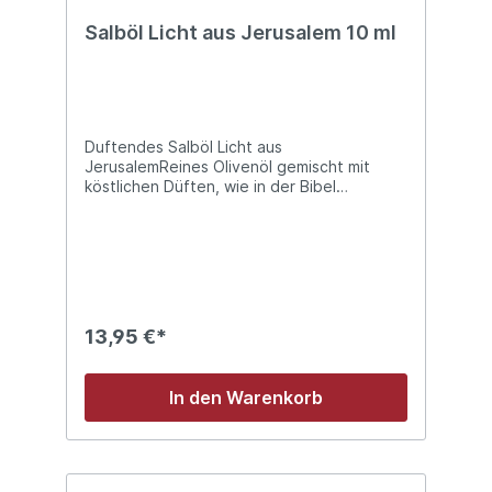
Salböl Licht aus Jerusalem 10 ml
Duftendes Salböl Licht aus
JerusalemReines Olivenöl gemischt mit
köstlichen Düften, wie in der Bibel
beschrieben. Ein kräftiger Duft mit holziger
Note.Flasche (10 ml) mit praktischem Roll-
on Applikator
13,95 €*
In den Warenkorb