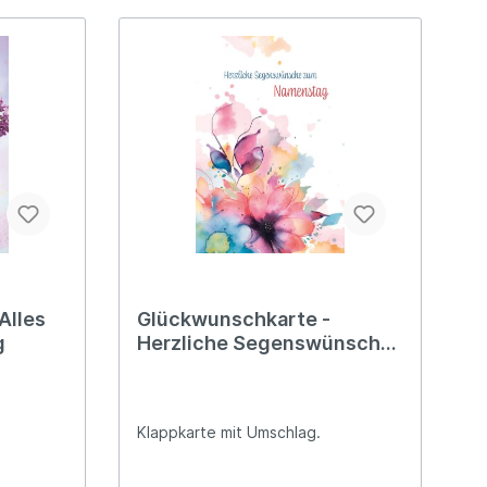
läum
 und
eit
e
Alles
Glückwunschkarte -
g
Herzliche Segenswünsche
zum Namenstag
Klappkarte mit Umschlag.