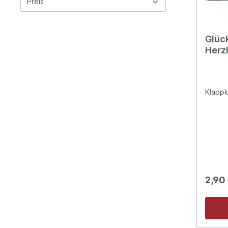
Preis
Glüc
Herz
zum 
Klappk
2,90