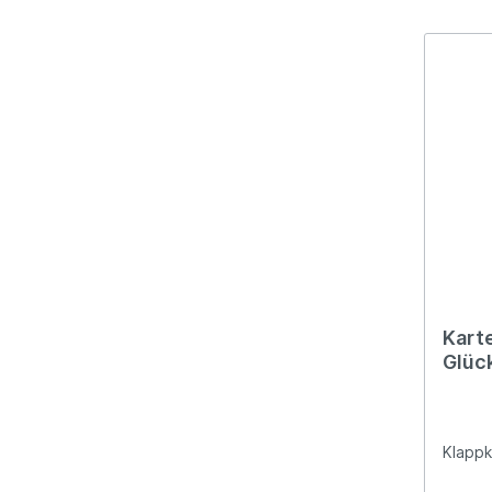
Kart
Glüc
Klappk