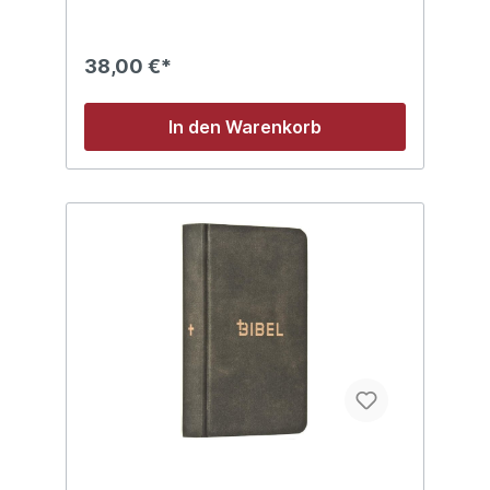
Testamentes erschlossen. Der Bild- und
Informationsteil umfasst folgende Themen:
.Grundwissen über die Bibel .Die Bücher
38,00 €*
der Bibel .Biblische Geschichte .Alltag und
Religion in biblischer Zeit .Die großen
Themen der Bibel .Die jüdischen Feste und
In den Warenkorb
Feste des Kirchenjahres .Landkarten
.Fragen und Antworten .Praktische Hilfen
und Tipps zum Bibellesen Diese Bibel
eignet sich besonders für alle, die eine
Einsteigerbibel suchen. Durch kompakte
Einleitungen in die biblischen Bücher und
Themen sowie durch zahlreiche
Detailinformationen und praktische Tipps
ermöglicht diese Bibel dem Lesenden einen
einfachen Zugang zum Verständnis der
Heiligen Schrift.