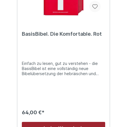
BasisBibel. Die Komfortable. Rot
Einfach zu lesen, gut zu verstehen - die
BasisBibel ist eine vollständig neue
Bibelübersetzung der hebräischen und
altgriechischen Urtexte. Jetzt erscheint sie
erstmals komplett mit Altem und Neuem
Testament. Wissenschaftlich geprüft und in
das Deutsch des 21. Jahrhunderts
übersetzt: prägnante Sätze und vertraute
Worte, sinnvoll gegliedert und gut zu lesen.
Dazu gibt es Erklärungen in den
64,00 €*
Randspalten, die das Verstehen des
Textes erleichtern. Der Text der bisherigen
Ausgaben (NT und Psalmen) wurde für