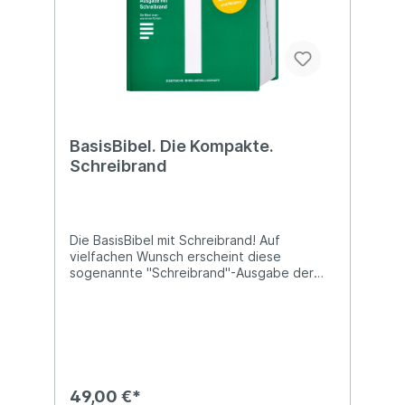
zugewandt. Und schließlich: Bunt für alle,
die sich nicht für eine Farbe entscheiden
wollen.
BasisBibel. Die Kompakte.
Schreibrand
Die BasisBibel mit Schreibrand! Auf
vielfachen Wunsch erscheint diese
sogenannte "Schreibrand"-Ausgabe der
BasisBibel. Durch das Großformat 17,5 x
22,5 cm und den Verzicht auf die
Erläuterungen in den Randspalten ergibt
sich jeweils links oder rechts vom in der
Buchmitte platzierten Bibeltext ein Platz
von ca. 7 cm für persönliche Kommentare,
Einträge und Bemerkungen. Oben und
49,00 €*
unten beträgt der Abstand zum Papierrand