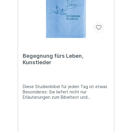
bis zehn Bibeltexte mit
Vertiefungsimpulsen an. Eine Podcast-Serie
eröffnet weitere Perspektiven.
Begegnung fürs Leben,
Kunstleder
Diese Studienbibel für jeden Tag ist etwas
Besonderes: Sie liefert nicht nur
Erläuterungen zum Bibeltext und
historische Hintergründe, sondern auch
Hinweise, wie man Gottes Wort konkret im
Alltag anwenden kann. Hinzu kommen
ausführliche Einführungen in die biblischen
Bücher, viele thematische Tabellen, rund
200 Landkarten sowie Profile von über 100