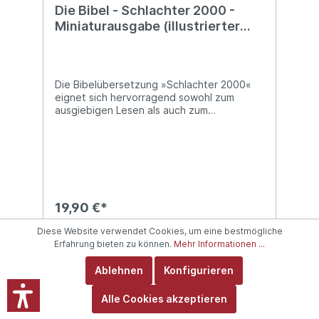
Die Bibel - Schlachter 2000 -
Miniaturausgabe (illustrierter
fester Einband - Antikleder-
Optik)
Die Bibelübersetzung »Schlachter 2000«
eignet sich hervorragend sowohl zum
ausgiebigen Lesen als auch zum
gründlichen Studieren.Zahlreiche
Erklärungen biblischer Begriffe in den
Fußnoten sowie ein ausführlicher Anhang
mit Sach- und Worterklärungen,
Übersichtstabellen und Karten bieten
wertvolle Hilfen für den Bibelleser.Diese
Miniaturausgabe passt in jede Handtasche
19,90 €*
und ist mit ihrem fundierten Text und
wertiger Verarbeitung die ideale Bibel für
Diese Website verwendet Cookies, um eine bestmögliche
unterwegs.
Erfahrung bieten zu können.
Mehr Informationen ...
In den Warenkorb
Ablehnen
Konfigurieren
Alle Cookies akzeptieren