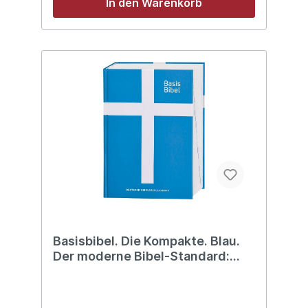
In den Warenkorb
diese Gesamtausgabe völlig
überarbeitet.In der "komfortablen"
Ausgabe ist die klare Sprache auch im
Schriftbild sichtbar. Jede Sinneinheit wird
auf einer eigenen Zeile wiedergegeben.
Dieser innovative Sinn-Zeilenfall macht die
BasisBibel besonders angenehm zu lesen
und ihre Texte verständlich und
einprägsam. Die Bibel lesen wie ein
Gedicht!
Basisbibel. Die Kompakte. Blau.
Der moderne Bibel-Standard:
neue Bibelübersetzung des AT
und NT nach den Urtexten mit
umfangreichen Erklärungen.