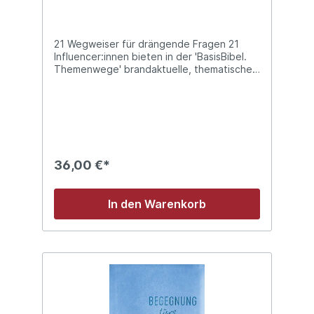
21 Wegweiser für drängende Fragen 21
Influencer:innen bieten in der 'BasisBibel.
Themenwege' brandaktuelle, thematische
Bibellesewege. Mit dabei sind u. a.
Josephine Teske, Maike Schöfer, Gunnar
Engel, Sarah Vecera, Tobias Sauer und Nico
Buschmann. Bietet die Bibel Orientierung
zu den Themen unserer Zeit? 21
Influencerinnen und Influencer bieten in der
Sonderausgabe 'Themenwege' der
36,00 €*
BasisBibel anregende, aufrüttelnde und
überraschende Bibellesewege durch das
Buch der Bücher. Dabei kommen Lebens-
In den Warenkorb
und Glaubensthemen wie zum Beispiel
Liebe, Gottesbilder, Kraft holen,
Feminismus, Glaube, Gottesbegegnung,
Musik, fremde Religionen, Drogen,
Hoffnung, Gottes Macht, Entscheidungen,
Krankheit und Heilung, Inklusivität, Gefühle,
Rassismus, Scham, Sex und Identität zur
Sprache. Jeder Bibelleseweg beginnt mit
einer Einführung und bietet folgend fünf