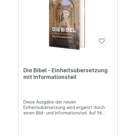
Münzen/Kalender und Festtage/Namen und
Begriffe/Zeittafel zur biblischen
Geschichte/Karten und Abkürzungen.
Die Bibel - Einheitsübersetzung
mit Informationsteil
Diese Ausgabe der neuen
Einheitsübersetzung wird ergänzt durch
einen Bild- und Informationsteil. Auf 96
vierfarbigen Sonderseiten werden in leicht
zugänglicher und verständlicher Form
geschichtliche, kulturelle und theologische
Hintergründe des Alten und Neuen