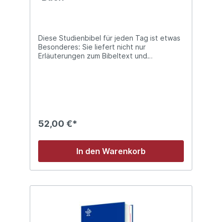
Diese Studienbibel für jeden Tag ist etwas
Besonderes: Sie liefert nicht nur
Erläuterungen zum Bibeltext und
historische Hintergründe, sondern auch
Hinweise, wie man Gottes Wort konkret im
Alltag anwenden kann. Hinzu kommen
ausführliche Einführungen in die biblischen
Bücher, viele thematische Tabellen, rund
200 Landkarten sowie Profile von über 100
Personen der Bibel. Aus guten Gründen hat
52,00 €*
die »Begegnung fürs Leben« bereits viele
Freunde gefunden.
In den Warenkorb