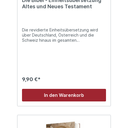
Die Bibel - Einheitsübersetzung
Altes und Neues Testament
Die revidierte Einheitsübersetzung wird
über Deutschland, Österreich und die
Schweiz hinaus im gesamten
deutschsprachigen Raum genutzt und ist
die verbindliche Fassung für Liturgie,
Seelsorge und Gemeinde. Sie ist der
aktuelle, unentbehrliche Bibel-Klassiker für
Kirche, Unterricht und alle Bibelleser und
Bibelnutzer: handlich, gut lesbar, preiswert.
In die revidierte Einheitsübersetzung 2017
9,90 €*
fließen neue Erkenntnisse zu frühen
Textzeugen, eine engere Orientierung am
Urtext und die Berücksichtigung von
In den Warenkorb
Änderungen im aktuellen Sprachgebrauch
ein. Der Anhang enthält: Die
Einheitsübersetzung der Heiligen Schrift
und ihre Revision - ein einführender
Überblick/Die Textgrundlagen der
Einheitsübersetzung und ihrer
Revision/Maße, Gewichte und