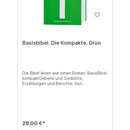
Basisbibel. Die Kompakte. Grün
Die Bibel lesen wie einen Roman: BasisBibel
kompaktGebete und Gedichte,
Erzählungen und Berichte: Seit
Jahrhunderten beeindruckt die Bibel
Menschen mit ihren Texten und ihrer
Weisheit. Doch unsere Art, das Wort Gottes
zu lesen, hat sich geändert. Das gilt nicht
nur für die Sprache der alten
Bibelübersetzungen, die uns nicht mehr
vertraut ist. Auch die Erwartungen der
28,00 €*
Bibelleser an das Schriftbild sind heute