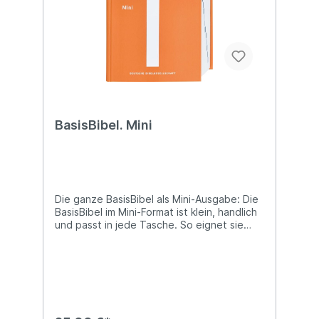
fast wie ein Roman! - Bibel verstehen leicht
gemacht: vertraute Sprache und
Erklärungen direkt am Textrand
BasisBibel. Mini
Die ganze BasisBibel als Mini-Ausgabe: Die
BasisBibel im Mini-Format ist klein, handlich
und passt in jede Tasche. So eignet sie
sich bestens zur Mitnahme im Alltag, auf
Reisen und überall dort, wo der Platz knapp
ist. Der gesamte Bibeltext, immer schnell
griffbereit. Wer sagt denn, dass Bibel
unhandlich und schwer sein muss? Die
BasisBibel im Mini-Format ist klein, kompakt
und passt in jede Tasche. Obwohl diese