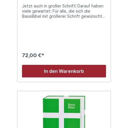
Jetzt auch in großer Schrift! Darauf haben
viele gewartet: Für alle, die sich die
BasisBibel mit größerer Schrift gewünscht
haben, gibt es jetzt die Großausgabe. Die
Großausgabe basiert auf der
Kompaktausgabe der BasisBibel, die Schrift
ist aber ca. 25% größer als in der
Standardausgabe. So fällt das Lesen noch
leichter. Auch das verwendete Papier ist
etwas stabiler. Die hochwertig gebundene
72,00 €*
Ausgabe ist hinsichtlich Ausstattung und
Zusatzinhalten identisch mit der
Kompaktausgabe. Sie enthält die Einleitung
In den Warenkorb
in den Umgang mit der Bibel, farbige Karten
und zusätzliches Material. Das Format der
Großausgabe entspricht in etwa dem
Format der »BasisBibel. Die Komfortable«.