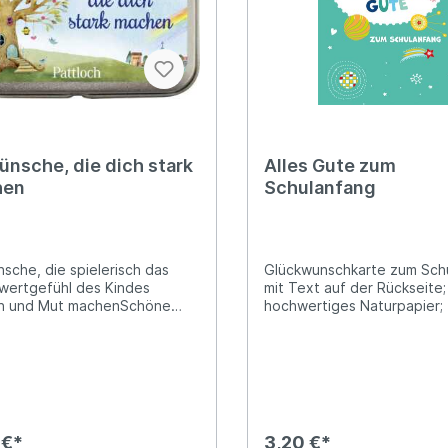
ünsche, die dich stark
Alles Gute zum
hen
Schulanfang
sche, die spielerisch das
Glückwunschkarte zum Sch
wertgefühl des Kindes
mit Text auf der Rückseite;
 Mut machenSchöne
hochwertiges Naturpapier; 
che Metallbox mit 25
Kuvert; folienfrei verpackt
erechten, warmen
aften zur Stärkung des
vertrauens und der
eit, ohne religiösen
, dennoch passend zur
mmunion.Dieses Set begleitet
 €*
3,20 €*