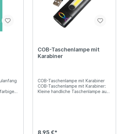
COB-Taschenlampe mit
Karabiner
ulanfang
COB-Taschenlampe mit Karabiner
COB-Taschenlampe mit Karabiner:
farbiges
Kleine handliche Taschenlampe aus
recyceltem ABS mit 200-mAh-USB-
Akku und praktischem Karabiner. Sie
verfügt über ein vorderes COB*-
Licht und ein seitliches COB-Flutlicht
mit drei Lichtmodi. Inkl. USB-C-
Ladekabel. Bedruckt mit
Fischsymbol in Regenbogenfarben.
8,95 €*