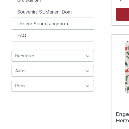
Kinder
Wünsch
und Stärku
Souvenirs St.Marien-Dom
positi
Ritual
Unsere Sonderangebote
emotio
Kärtch
FAQ
Geschenk f
Gedan
Gesche
Kärtch
Hersteller
aufmu
Botsch
Schult
Autor
Erstko
allein,
oder än
Preis
Engel
Herz