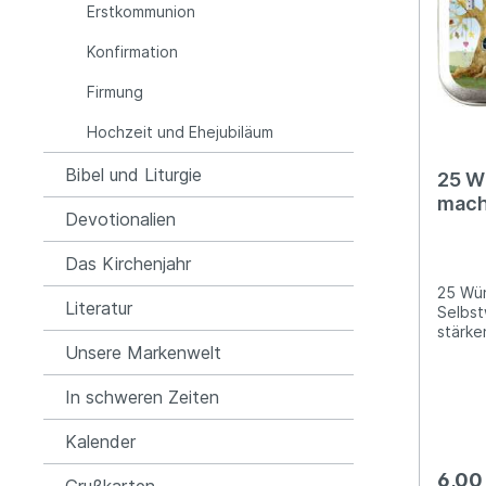
Erstkommunion
Konfirmation
Firmung
Hochzeit und Ehejubiläum
Bibel und Liturgie
25 W
mac
Devotionalien
Das Kirchenjahr
25 Wün
Literatur
Selbst
stärken und
Unsere Markenwelt
handli
kindg
Botsch
In schweren Zeiten
Selbst
Geborgenh
Kalender
Bezug
Erstko
6,00
Grußkarten