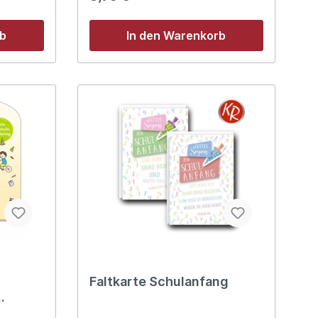
Größe ca. 3,3 x 11 x 1,5 cm
Einzelverpackung * Beim COB-Licht
(Chip-on-board) werden mehrere
rb
In den Warenkorb
LED-Chips direkt auf einer
gemeinsamen Platine montiert, um
ein einzelnes, sehr helles und
homogenes Lichtmodul zu bilden.
Faltkarte Schulanfang