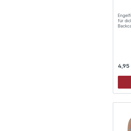
Engelf
für dich - in Organzabeut
Backcard - für Allergike
2,5 x 3 cm - Künstler
4,95