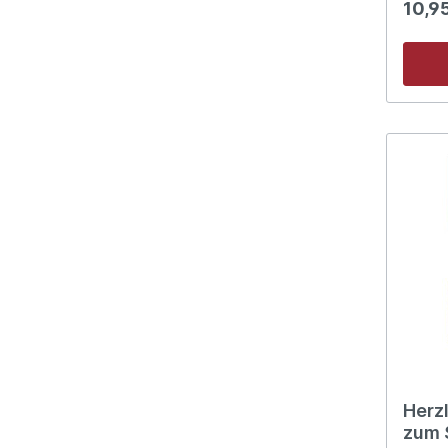
10,9
Tisch 
gerne mag. Lieber G
bei un
jeden Tag. Am
Jedes 
Blümlein 
heut n
ich dan
Reichl
es hat
haben,
wir da
6. Kom
und se
h
Herz
zum 