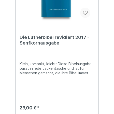
Die Lutherbibel revidiert 2017 -
Senfkornausgabe
Klein, kompakt, leicht: Diese Bibelausgabe
passt in jede Jackentasche und ist für
Menschen gemacht, die ihre Bibel immer
und überall bei sich haben wollen. Der
Bibeltext ist abschnittsweise zweispaltig,
die Psalmen einspaltig im Gedichtsatz
gesetzt. Die Bibel enthält außerdem: -
Inhaltsübersichten - Sach- und
Worterklärungen - Zeittafeln - Biblische
Vergleichsstellen und Anmerkungen jeweils
29,00 €*
am Fuß der rechten Spalte - Kernstellen,