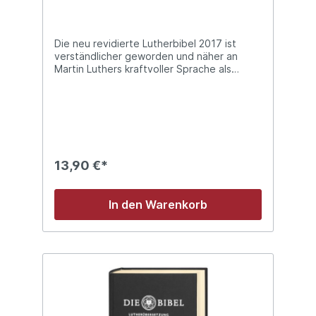
Die neu revidierte Lutherbibel 2017 ist
verständlicher geworden und näher an
Martin Luthers kraftvoller Sprache als
zuvor. Die von der Evangelischen Kirche in
Deutschland für den evangelischen
Religionsunterricht empfohlene
Bibelübersetzung.- Vollständig überprüft-
Auf dem neuesten wissenschaftlichen
Stand- Neu überarbeitete Lese- und
Verständnishilfen- Telefonbuchregister am
13,90 €*
Rand zum Auffinden und Lernen von
Bibelstellen- Handliches Taschenformat
In den Warenkorb