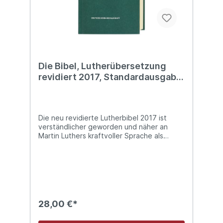
Die Bibel, Lutherübersetzung
revidiert 2017, Standardausgabe
grün
Die neu revidierte Lutherbibel 2017 ist
verständlicher geworden und näher an
Martin Luthers kraftvoller Sprache als
zuvor. Die von der Evangelischen Kirche in
Deutschland empfohlene Fassung.-
Vollständig überprüft- Auf dem neuesten
wissenschaftlichen Stand- Bibeltext
abschnittsweise zweispaltig gesetzt-
Psalmen einspaltig in Gedichtsatz
angeordnet- Biblische Vergleichsstellen
28,00 €*
und Anmerkungen am Fuß der rechten
Spalte- Inhaltsübersichten- Sach- und