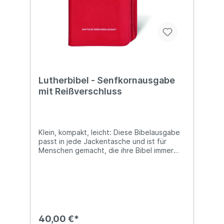
Lutherbibel - Senfkornausgabe
mit Reißverschluss
Klein, kompakt, leicht: Diese Bibelausgabe
passt in jede Jackentasche und ist für
Menschen gemacht, die ihre Bibel immer
und überall bei sich haben wollen. Der
Reißverschluss schütz die kleine Bibel vor
Schmutz und eingeknickten Seiten. Der
Bibeltext ist abschnittsweise zweispaltig,
die Psalmen einspaltig im Gedichtsatz
gesetzt. Die Bibel enthält außerdem:-
Inhaltsübersichten- Sach- und
40,00 €*
Worterklärungen- Zeittafeln- Biblische