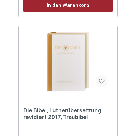
Worterklärungen- Überblick über
In den Warenkorb
besondere Schreibweise von Namen-
Stichwortverzeichnis- Zeittafeln-
Landkarten- Ortsregister
Die Bibel, Lutherübersetzung
revidiert 2017, Traubibel