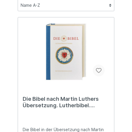
Die Bibel nach Martin Luthers
Übersetzung. Lutherbibel.
Revidiert 2017. Mit Apokry-phen.
Jubiläumsausgabe. Großer
Infoteil: Biografie Martin Luther I
Die Bibel in der Übersetzung nach Martin
Luthers Reden I 500 Jahre