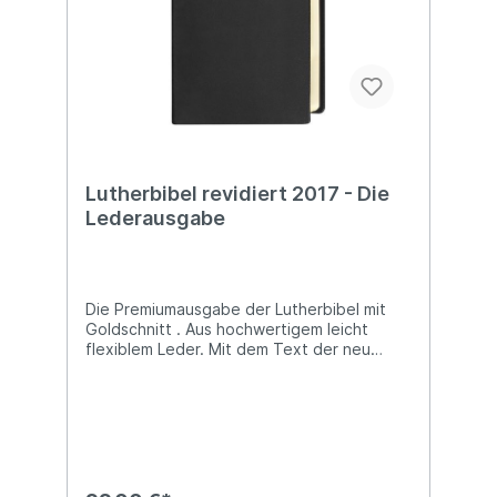
Lutherbibel revidiert 2017 - Die
Lederausgabe
Die Premiumausgabe der Lutherbibel mit
Goldschnitt . Aus hochwertigem leicht
flexiblem Leder. Mit dem Text der neu
revidierten Lutherbibel 2017, die Fassung,
die von der Evangelischen Kirche in
Deutschland empfohlen wird.- Kostbare
Bibelausgabe mit Goldschnitt- Im
Schutzschuber- Strapazierfähig- Bibeltext
mit Apokryphen- Mit Familienchronik-
Bibeltext abschnittsweise zweispaltig