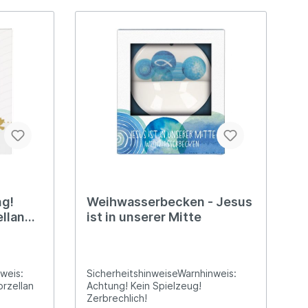
läum
 und
eit
e
ng!
Weihwasserbecken - Jesus
ellan
ist in unserer Mitte
weis:
SicherheitshinweiseWarnhinweis:
orzellan
Achtung! Kein Spielzeug!
Zerbrechlich!