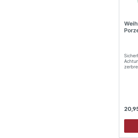
Weih
Porz
Gott
Sicher
Achtun
zerbre
20,9