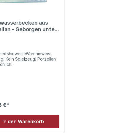
wasserbecken aus
ellan - Geborgen unter
es Segen
heitshinweiseWarnhinweis:
g! Kein Spielzeug! Porzellan
chlich!
5 €*
In den Warenkorb