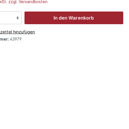
MwSt. zzgl. Versandkosten
läum
In den Warenkorb
 und
zettel hinzufügen
mer:
43979
eit
e