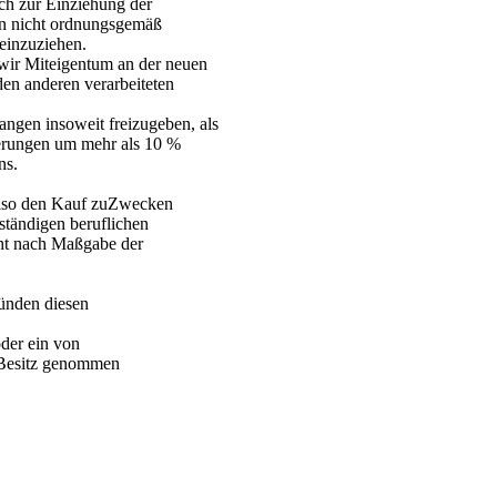
ch zur Einziehung der
en nicht ordnungsgemäß
einzuziehen.
wir Miteigentum an der neuen
en anderen verarbeiteten
langen insoweit freizugeben, als
rderungen um mehr als 10 %
ns.
 also den Kauf zuZwecken
ständigen beruflichen
cht nach Maßgabe der
ünden diesen
oder ein von
n Besitz genommen