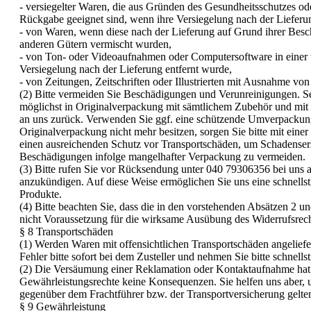
- versiegelter Waren, die aus Gründen des Gesundheitsschutzes od
Rückgabe geeignet sind, wenn ihre Versiegelung nach der Lieferu
- von Waren, wenn diese nach der Lieferung auf Grund ihrer Besch
anderen Gütern vermischt wurden,
- von Ton- oder Videoaufnahmen oder Computersoftware in einer 
Versiegelung nach der Lieferung entfernt wurde,
- von Zeitungen, Zeitschriften oder Illustrierten mit Ausnahme v
(2) Bitte vermeiden Sie Beschädigungen und Verunreinigungen. Se
möglichst in Originalverpackung mit sämtlichem Zubehör und mit 
an uns zurück. Verwenden Sie ggf. eine schützende Umverpackun
Originalverpackung nicht mehr besitzen, sorgen Sie bitte mit eine
einen ausreichenden Schutz vor Transportschäden, um Schadense
Beschädigungen infolge mangelhafter Verpackung zu vermeiden.
(3) Bitte rufen Sie vor Rücksendung unter 040 79306356 bei uns
anzukündigen. Auf diese Weise ermöglichen Sie uns eine schnell
Produkte.
(4) Bitte beachten Sie, dass die in den vorstehenden Absätzen 2 u
nicht Voraussetzung für die wirksame Ausübung des Widerrufsrech
§ 8 Transportschäden
(1) Werden Waren mit offensichtlichen Transportschäden angeliefer
Fehler bitte sofort bei dem Zusteller und nehmen Sie bitte schnell
(2) Die Versäumung einer Reklamation oder Kontaktaufnahme hat f
Gewährleistungsrechte keine Konsequenzen. Sie helfen uns aber,
gegenüber dem Frachtführer bzw. der Transportversicherung gelt
§ 9 Gewährleistung