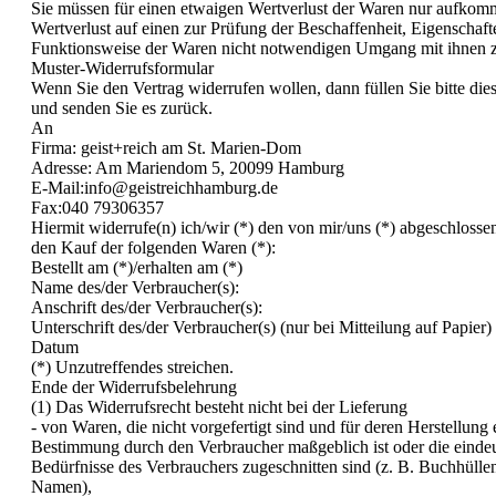
Sie müssen für einen etwaigen Wertverlust der Waren nur aufkom
Wertverlust auf einen zur Prüfung der Beschaffenheit, Eigenschaf
Funktionsweise der Waren nicht notwendigen Umgang mit ihnen z
Muster-Widerrufsformular
Wenn Sie den Vertrag widerrufen wollen, dann füllen Sie bitte die
und senden Sie es zurück.
An
Firma: geist+reich am St. Marien-Dom
Adresse: Am Mariendom 5, 20099 Hamburg
E-Mail:info@geistreichhamburg.de
Fax:040 79306357
Hiermit widerrufe(n) ich/wir (*) den von mir/uns (*) abgeschlosse
den Kauf der folgenden Waren (*):
Bestellt am (*)/erhalten am (*)
Name des/der Verbraucher(s):
Anschrift des/der Verbraucher(s):
Unterschrift des/der Verbraucher(s) (nur bei Mitteilung auf Papier)
Datum
(*) Unzutreffendes streichen.
Ende der Widerrufsbelehrung
(1) Das Widerrufsrecht besteht nicht bei der Lieferung
- von Waren, die nicht vorgefertigt sind und für deren Herstellung
Bestimmung durch den Verbraucher maßgeblich ist oder die eindeu
Bedürfnisse des Verbrauchers zugeschnitten sind (z. B. Buchhülle
Namen),